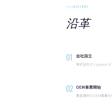
HISTORY
沿革
01
会社設立
株式会社 It's a pi
02
OEM事業開始
美容商材のOEM事業